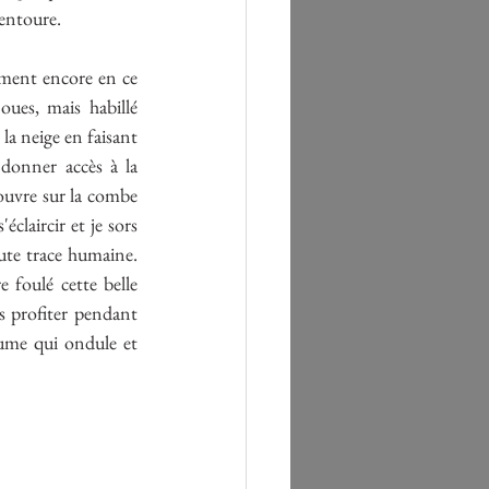
'entoure.
rment encore en ce 
ues, mais habillé 
a neige en faisant 
donner accès à la 
ouvre sur la combe 
laircir et je sors 
ute trace humaine. 
 foulé cette belle 
s profiter pendant 
ume qui ondule et 