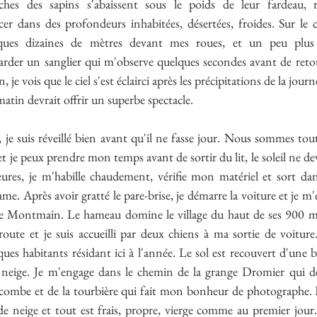
ches des sapins s'abaissent sous le poids de leur fardeau, r
cer dans des profondeurs inhabitées, désertées, froides. Sur le 
lques dizaines de mètres devant mes roues, et un peu plus l
der un sanglier qui m'observe quelques secondes avant de retour
, je vois que le ciel s'est éclairci après les précipitations de la jou
matin devrait offrir un superbe spectacle.
 suis réveillé bien avant qu'il ne fasse jour. Nous sommes tout 
t je peux prendre mon temps avant de sortir du lit, le soleil ne dev
res, je m'habille chaudement, vérifie mon matériel et sort dans 
. Après avoir gratté le pare-brise, je démarre la voiture et je m'e
e Montmain. Le hameau domine le village du haut de ses 900 mètr
ute et je suis accueilli par deux chiens à ma sortie de voiture. 
lques habitants résidant ici à l'année. Le sol est recouvert d'une 
 neige. Je m'engage dans le chemin de la grange Dromier qui des
 combe et de la tourbière qui fait mon bonheur de photographe. Le
de neige et tout est frais, propre, vierge comme au premier jour