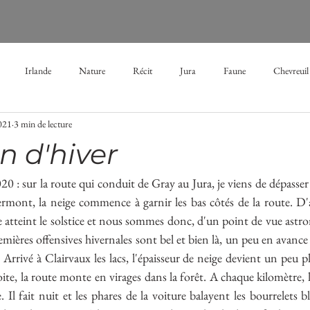
Irlande
Nature
Récit
Jura
Faune
Chevreuil
2021
3 min de lecture
Brume
Aube
mélancolie
brouillard
hiver
étang
n d'hiver
s
vacances
neige
enfance
forêt
performance
 : sur la route qui conduit de Gray au Jura, je viens de dépasser 
rmont, la neige commence à garnir les bas côtés de la route. D'ap
 atteint le solstice et nous sommes donc, d'un point de vue astr
mières offensives hivernales sont bel et bien là, un peu en avanc
Arrivé à Clairvaux les lacs, l'épaisseur de neige devient un peu plu
 droite, la route monte en virages dans la forêt. A chaque kilomètre, 
 Il fait nuit et les phares de la voiture balayent les bourrelets bla