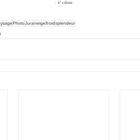
- 4° celsius
ysage
Photo
Jura
neige
froid
splendeur
a