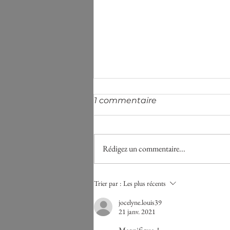
1 commentaire
Rédigez un commentaire...
Remède à la mélancolie
Trier par :
Les plus récents
jocelyne.louis39
21 janv. 2021