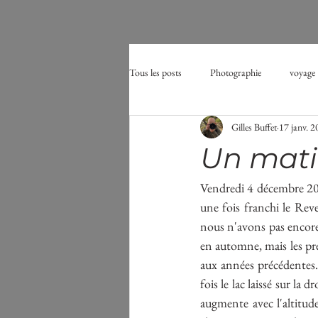
Tous les posts
Photographie
voyage
Gilles Buffet
17 janv. 
Affût
oiseau
aigrette
Un mati
tourbières
midges
moustique
Vendredi 4 décembre 2020
une fois franchi le Reve
nous n'avons pas encore
en automne, mais les pre
aux années précédentes. 
fois le lac laissé sur la
augmente avec l'altitude.