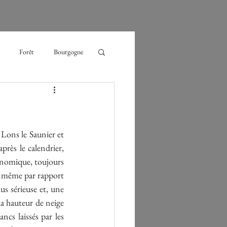
Forêt
Bourgogne
glace
randonnée
mesure
Lons le Saunier et 
rès le calendrier, 
onomique, toujours 
e même par rapport 
s sérieuse et, une 
la hauteur de neige 
ncs laissés par les 