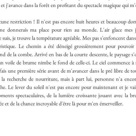
 et j'avance dans la forêt en profitant du spectacle magique qui m
cune restriction ! Il n'est pas encore huit heures et beaucoup do
ne donnerais ma place pour rien au monde. L'air glace mes jo
uis, je trouve la température agréable. Mes pas s'enfoncent dans l
ristique. Le chemin a été déneigé grossièrement pour pouvoir 
d de la combe. Arrivé en bas de la courte descente, le paysage s'
un voile de brume nimbe le fond de celle-ci. Le ciel commence à s'éc
ais une première série avant de m'avancer dans le pré libre de to
la recherche de nourriture, mais à part lui, personne n'a encore
e. Le lever du soleil n'est pas encore pour maintenant et je vai
ents spectaculaires, de la lumière croissante jouant avec la br
ée et de la chance incroyable d'être là pour m'en émerveiller.