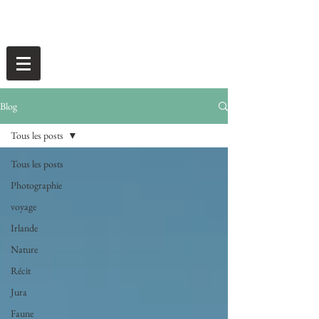
Blog
Tous les posts
Tous les posts
Photographie
voyage
Irlande
Nature
Récit
Jura
Faune