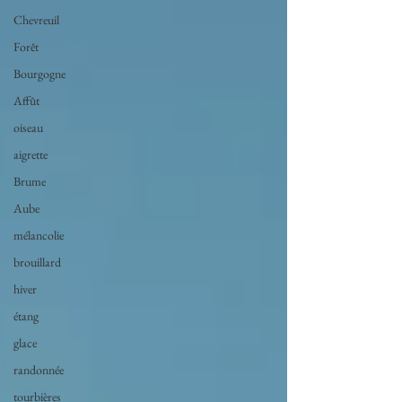
Chevreuil
Forêt
Bourgogne
Affût
oiseau
aigrette
Brume
Aube
mélancolie
brouillard
hiver
étang
glace
randonnée
tourbières