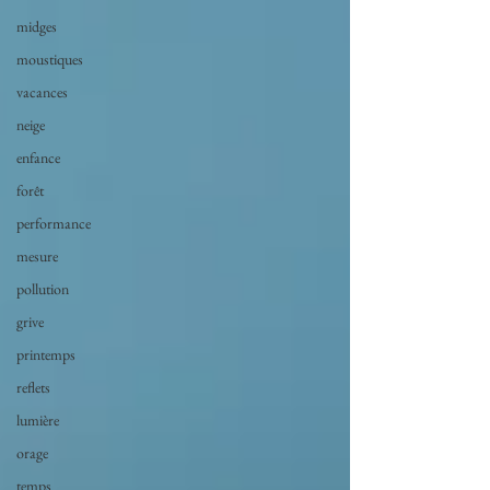
midges
moustiques
vacances
neige
enfance
forêt
performance
mesure
pollution
grive
printemps
reflets
lumière
orage
temps