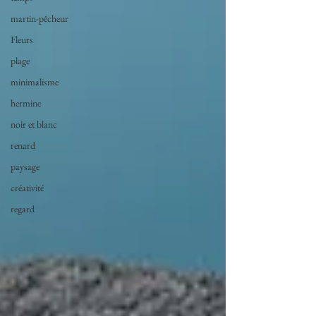
martin-pêcheur
Fleurs
plage
minimalisme
hermine
noir et blanc
renard
paysage
créativité
regard