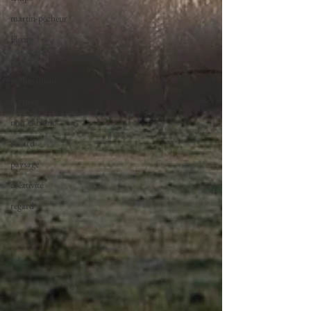
martin-pêcheur
Fleurs
plage
minimalisme
hermine
noir et blanc
renard
paysage
créativité
regard