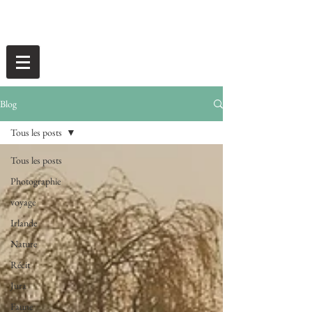
Blog
Tous les posts
Tous les posts
Photographie
voyage
Irlande
Nature
Récit
Jura
Faune