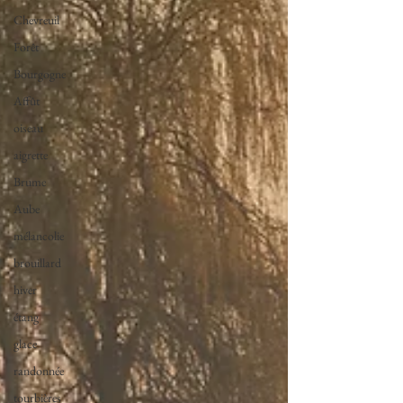
Chevreuil
Forêt
Bourgogne
Affût
oiseau
aigrette
Brume
Aube
mélancolie
brouillard
hiver
étang
glace
randonnée
tourbières