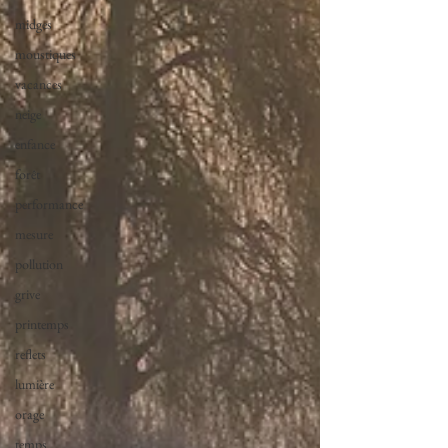
midges
moustiques
vacances
neige
enfance
forêt
performance
mesure
pollution
grive
printemps
reflets
lumière
orage
temps