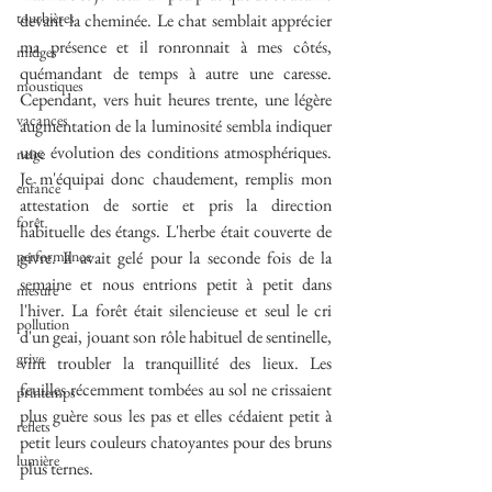
tourbières
devant la cheminée. Le chat semblait apprécier 
ma présence et il ronronnait à mes côtés, 
midges
quémandant de temps à autre une caresse. 
moustiques
Cependant, vers huit heures trente, une légère 
vacances
augmentation de la luminosité sembla indiquer 
une évolution des conditions atmosphériques. 
neige
Je m'équipai donc chaudement, remplis mon 
enfance
attestation de sortie et pris la direction 
forêt
habituelle des étangs. L'herbe était couverte de 
performance
givre. Il avait gelé pour la seconde fois de la 
semaine et nous entrions petit à petit dans 
mesure
l'hiver. La forêt était silencieuse et seul le cri 
pollution
d'un geai, jouant son rôle habituel de sentinelle, 
grive
vint troubler la tranquillité des lieux. Les 
feuilles récemment tombées au sol ne crissaient 
printemps
plus guère sous les pas et elles cédaient petit à 
reflets
petit leurs couleurs chatoyantes pour des bruns 
lumière
plus ternes.