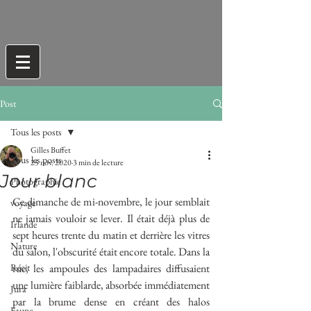
Post
Tous les posts
Gilles Buffet
Tous les posts
25 nov. 2020
3 min de lecture
Jour blanc
Photographie
Ce dimanche de mi-novembre, le jour semblait 
voyage
ne jamais vouloir se lever. Il était déjà plus de 
Irlande
sept heures trente du matin et derrière les vitres 
Nature
du salon, l'obscurité était encore totale. Dans la 
Récit
rue, les ampoules des lampadaires diffusaient 
une lumière faiblarde, absorbée immédiatement 
Jura
par la brume dense en créant des halos 
Faune