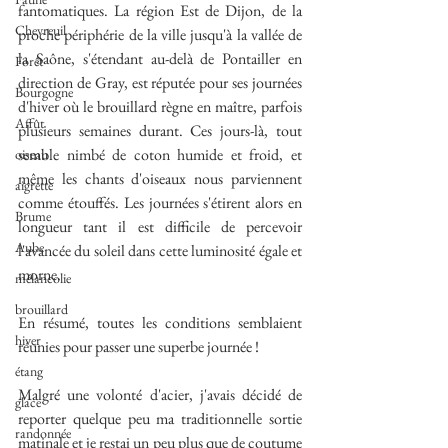
fantomatiques. La région Est de Dijon, de la 
Chevreuil
proche périphérie de la ville jusqu'à la vallée de 
la Saône, s'étendant au-delà de Pontailler en 
Forêt
direction de Gray, est réputée pour ses journées 
Bourgogne
d'hiver où le brouillard règne en maître, parfois 
Affût
plusieurs semaines durant. Ces jours-là, tout 
semble nimbé de coton humide et froid, et 
oiseau
même les chants d'oiseaux nous parviennent 
aigrette
comme étouffés. Les journées s'étirent alors en 
Brume
longueur tant il est difficile de percevoir 
Aube
l'avancée du soleil dans cette luminosité égale et 
morne. 
mélancolie
brouillard
En résumé, toutes les conditions semblaient 
hiver
réunies pour passer une superbe journée !
étang
Malgré une volonté d'acier, j'avais décidé de 
glace
reporter quelque peu ma traditionnelle sortie 
randonnée
matinale et je restai un peu plus que de coutume 