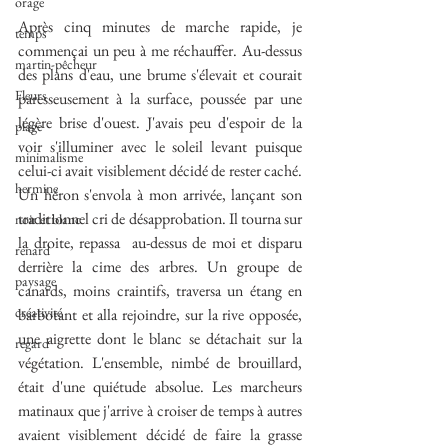
orage
Après cinq minutes de marche rapide, je 
temps
commençai un peu à me réchauffer. Au-dessus 
martin-pêcheur
des plans d'eau, une brume s'élevait et courait 
Fleurs
paresseusement à la surface, poussée par une 
légère brise d'ouest. J'avais peu d'espoir de la 
plage
voir s'illuminer avec le soleil levant puisque 
minimalisme
celui-ci avait visiblement décidé de rester caché. 
hermine
Un héron s'envola à mon arrivée, lançant son 
traditionnel cri de désapprobation. Il tourna sur 
noir et blanc
la droite, repassa  au-dessus de moi et disparu 
renard
derrière la cime des arbres. Un groupe de 
paysage
canards, moins craintifs, traversa un étang en 
créativité
barbotant et alla rejoindre, sur la rive opposée, 
une aigrette dont le blanc se détachait sur la 
regard
végétation. L'ensemble, nimbé de brouillard, 
était d'une quiétude absolue. Les marcheurs 
matinaux que j'arrive à croiser de temps à autres 
avaient visiblement décidé de faire la grasse 