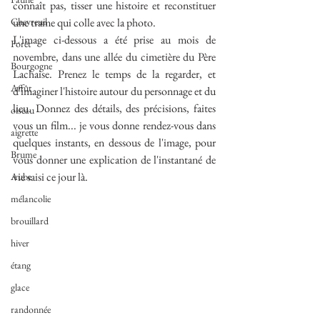
connaît pas, tisser une histoire et reconstituer 
Chevreuil
une trame qui colle avec la photo.
L'image ci-dessous a été prise au mois de 
Forêt
novembre, dans une allée du cimetière du Père 
Bourgogne
Lachaise. Prenez le temps de la regarder, et 
Affût
d'imaginer l'histoire autour du personnage et du 
lieu. Donnez des détails, des précisions, faites 
oiseau
vous un film... je vous donne rendez-vous dans 
aigrette
quelques instants, en dessous de l'image, pour 
Brume
vous donner une explication de l'instantané de 
vie saisi ce jour là.
Aube
mélancolie
brouillard
hiver
étang
glace
randonnée