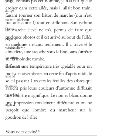
Je ne connais pas cet homme, je n'ai fait que le 
orage
croiser dans cette allée, mais il allait bon train, 
temps
faisant tourner son bâton de marche (qui n'est 
martin-pêcheur
pas une canne !) tout en sifflotant. Son rythme 
Fleurs
de marche élevé ne m'a permis de faire que 
quelques photos et il est arrivé au bout de l'allée 
plage
en quelques instants seulement. Il a traversé le 
minimalisme
cimetière, une sacoche sous le bras, sans s'arrêter 
hermine
sur la moindre tombe.
Il faisait une température très agréable pour un 
noir et blanc
mois de novembre et en cette fin d'après midi, le 
renard
soleil passant à travers les feuilles des arbres qui 
paysage
avaient pris leurs couleurs d'automne diffusait 
créativité
une lumière magnifique. Le noir et blanc donne 
une impression totalement différente et on ne 
regard
perçoit que l'ombre du marcheur sur le 
goudron de l'allée.
Vous aviez deviné ?