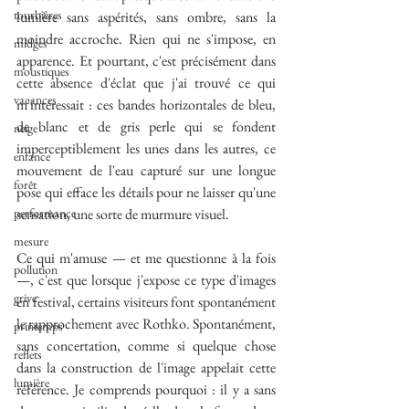
tourbières
lumière sans aspérités, sans ombre, sans la 
moindre accroche. Rien qui ne s'impose, en 
midges
apparence. Et pourtant, c'est précisément dans 
moustiques
cette absence d'éclat que j'ai trouvé ce qui 
vacances
m'intéressait : ces bandes horizontales de bleu, 
de blanc et de gris perle qui se fondent 
neige
imperceptiblement les unes dans les autres, ce 
enfance
mouvement de l'eau capturé sur une longue 
forêt
pose qui efface les détails pour ne laisser qu'une 
performance
sensation, une sorte de murmure visuel.
mesure
Ce qui m'amuse — et me questionne à la fois 
pollution
—, c'est que lorsque j'expose ce type d'images 
grive
en festival, certains visiteurs font spontanément 
le rapprochement avec Rothko. Spontanément, 
printemps
sans concertation, comme si quelque chose 
reflets
dans la construction de l'image appelait cette 
lumière
référence. Je comprends pourquoi : il y a sans 