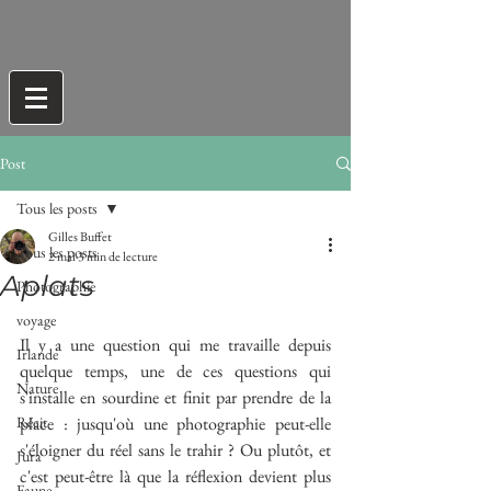
Post
Tous les posts
Gilles Buffet
Tous les posts
2 mai
3 min de lecture
Aplats
Photographie
voyage
Il y a une question qui me travaille depuis 
Irlande
quelque temps, une de ces questions qui 
Nature
s'installe en sourdine et finit par prendre de la 
Récit
place : jusqu'où une photographie peut-elle 
s'éloigner du réel sans le trahir ? Ou plutôt, et 
Jura
c'est peut-être là que la réflexion devient plus 
Faune