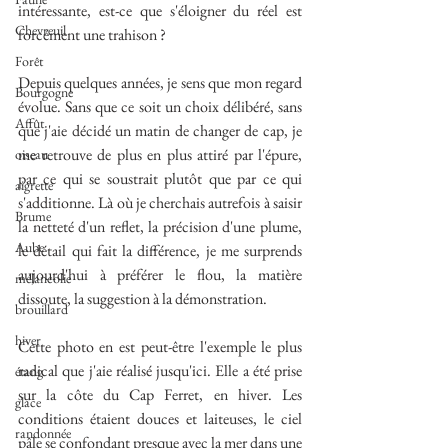
intéressante, est-ce que s'éloigner du réel est 
Chevreuil
forcément une trahison ?
Forêt
Depuis quelques années, je sens que mon regard 
Bourgogne
évolue. Sans que ce soit un choix délibéré, sans 
Affût
que j'aie décidé un matin de changer de cap, je 
me retrouve de plus en plus attiré par l'épure, 
oiseau
par ce qui se soustrait plutôt que par ce qui 
aigrette
s'additionne. Là où je cherchais autrefois à saisir 
Brume
la netteté d'un reflet, la précision d'une plume, 
Aube
le détail qui fait la différence, je me surprends 
aujourd'hui à préférer le flou, la matière 
mélancolie
dissoute, la suggestion à la démonstration.
brouillard
hiver
Cette photo en est peut-être l'exemple le plus 
radical que j'aie réalisé jusqu'ici. Elle a été prise 
étang
sur la côte du Cap Ferret, en hiver. Les 
glace
conditions étaient douces et laiteuses, le ciel 
randonnée
pâle se confondant presque avec la mer dans une 