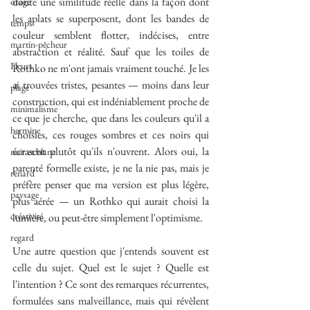
doute une similitude réelle dans la façon dont 
orage
les aplats se superposent, dont les bandes de 
temps
couleur semblent flotter, indécises, entre 
martin-pêcheur
abstraction et réalité. Sauf que les toiles de 
Fleurs
Rothko ne m'ont jamais vraiment touché. Je les 
ai trouvées tristes, pesantes — moins dans leur 
plage
construction, qui est indéniablement proche de 
minimalisme
ce que je cherche, que dans les couleurs qu'il a 
hermine
choisies, ces rouges sombres et ces noirs qui 
écrasent plutôt qu'ils n'ouvrent. Alors oui, la 
noir et blanc
parenté formelle existe, je ne la nie pas, mais je 
renard
préfère penser que ma version est plus légère, 
paysage
plus aérée — un Rothko qui aurait choisi la 
créativité
lumière, ou peut-être simplement l'optimisme.
regard
Une autre question que j'entends souvent est 
celle du sujet. Quel est le sujet ? Quelle est 
l'intention ? Ce sont des remarques récurrentes, 
formulées sans malveillance, mais qui révèlent 