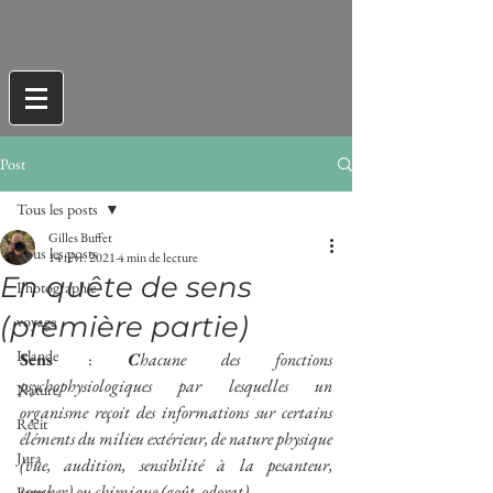
Post
Tous les posts
Gilles Buffet
Tous les posts
14 févr. 2021
4 min de lecture
En quête de sens
Photographie
(première partie)
voyage
Irlande
Sens
 : 
C
hacune des fonctions 
psychophysiologiques par lesquelles un 
Nature
organisme reçoit des informations sur certains 
Récit
éléments du milieu extérieur, de nature physique 
Jura
(vue, audition, sensibilité à la pesanteur, 
toucher) ou chimique (goût, odorat).
Faune