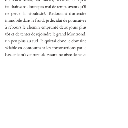
faudrait sans doute pas mal de temps avant qu’il 
ne perce la nébulosité. Redoutant d’attendre 
immobile dans le froid, je décidai de poursuivre 
à rebours le chemin emprunté deux jours plus 
tôt et de tenter de rejoindre le grand Montrond, 
un peu plus au sud. Je quittai donc le domaine 
skiable en contournant les constructions par le 
bas, et je m’aventurai alors sur une piste de neige 
vierge, ponctuée ça et là de traces d’animaux, 
m’enfonçant d’une trentaine de centimètres 
dans la poudreuse en suivant les piquets violets 
balisant le circuit.
… à suivre.