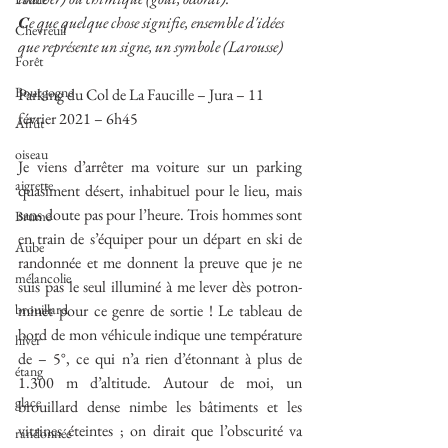
C
e que quelque chose signifie, ensemble d'idées 
Chevreuil
que représente un signe, un symbole (Larousse)
Forêt
Bourgogne
Parking du Col de La Faucille – Jura – 11 
février 2021 – 6h45
Affût
oiseau
Je viens d’arrêter ma voiture sur un parking 
aigrette
quasiment désert, inhabituel pour le lieu, mais 
sans doute pas pour l’heure. Trois hommes sont 
Brume
en train de s’équiper pour un départ en ski de 
Aube
randonnée et me donnent la preuve que je ne 
mélancolie
suis pas le seul illuminé à me lever dès potron-
brouillard
minet pour ce genre de sortie ! Le tableau de 
bord de mon véhicule indique une température 
hiver
de – 5°, ce qui n’a rien d’étonnant à plus de 
étang
1.300 m d’altitude. Autour de moi, un 
glace
brouillard dense nimbe les bâtiments et les 
vitrines éteintes ; on dirait que l’obscurité va 
randonnée