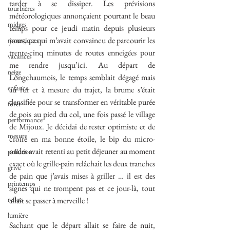
tarder à se dissiper. Les prévisions 
tourbières
météorologiques annonçaient pourtant le beau 
midges
temps pour ce jeudi matin depuis plusieurs 
jours, ce qui m’avait convaincu de parcourir les 
moustiques
trente-cinq minutes de routes enneigées pour 
vacances
me rendre jusqu’ici. Au départ de 
neige
Longchaumois, le temps semblait dégagé mais 
enfance
au fur et à mesure du trajet, la brume s’était 
densifiée pour se transformer en véritable purée 
forêt
de pois au pied du col, une fois passé le village 
performance
de Mijoux. Je décidai de rester optimiste et de 
mesure
croire en ma bonne étoile, le bip du micro-
ondes avait retenti au petit déjeuner au moment 
pollution
exact où le grille-pain relâchait les deux tranches 
grive
de pain que j’avais mises à griller … il est des 
printemps
signes qui ne trompent pas et ce jour-là, tout 
reflets
allait se passer à merveille !
lumière
Sachant que le départ allait se faire de nuit, 