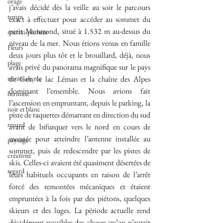
orage
j’avais décidé dès la veille au soir le parcours 
temps
exact à effectuer pour accéder au sommet du 
petit Montrond, situé à 1.532 m au-dessus du 
martin-pêcheur
niveau de la mer. Nous étions venus en famille 
Fleurs
deux jours plus tôt et le brouillard, déjà, nous 
plage
avais privé du panorama magnifique sur le pays 
minimalisme
de Gex, le lac Léman et la chaîne des Alpes 
dominant l’ensemble. Nous avions fait 
hermine
l’ascension en empruntant, depuis le parking, la 
noir et blanc
piste de raquettes démarrant en direction du sud 
renard
avant de bifurquer vers le nord en cours de 
montée pour atteindre l’antenne installée au 
paysage
sommet, puis de redescendre par les pistes de 
créativité
skis. Celles-ci avaient été quasiment désertées de 
regard
leurs habituels occupants en raison de l’arrêt 
forcé des remontées mécaniques et étaient 
empruntées à la fois par des piétons, quelques 
skieurs et des luges. La période actuelle rend 
décidément possibles des choses qu’on n’aurait 