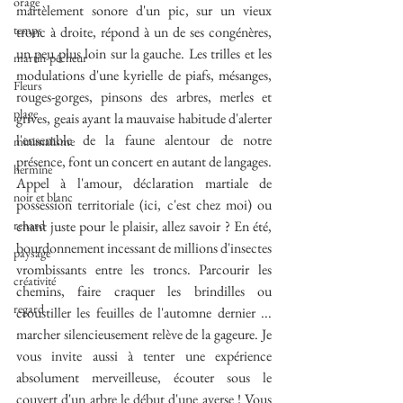
orage
martèlement sonore d'un pic, sur un vieux 
temps
tronc à droite, répond à un de ses congénères, 
un peu plus loin sur la gauche. Les trilles et les 
martin-pêcheur
modulations d'une kyrielle de piafs, mésanges, 
Fleurs
rouges-gorges, pinsons des arbres, merles et 
plage
grives, geais ayant la mauvaise habitude d'alerter 
l'ensemble de la faune alentour de notre 
minimalisme
présence, font un concert en autant de langages. 
hermine
Appel à l'amour, déclaration martiale de 
noir et blanc
possession territoriale (ici, c'est chez moi) ou 
renard
chant juste pour le plaisir, allez savoir ? En été, 
bourdonnement incessant de millions d'insectes 
paysage
vrombissants entre les troncs. 
Parcourir les 
créativité
chemins, faire craquer les brindilles ou 
regard
croustiller les feuilles de l'automne dernier ... 
marcher silencieusement relève de la gageure. Je 
vous invite aussi à tenter une expérience 
absolument merveilleuse, écouter sous le 
couvert d'un arbre le début d'une averse ! Vous 