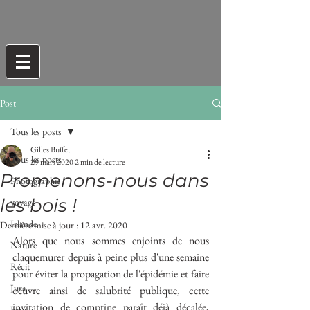
Post
Tous les posts
Gilles Buffet
Tous les posts
29 mars 2020
2 min de lecture
Promenons-nous dans
Photographie
les bois !
voyage
Irlande
Dernière mise à jour :
12 avr. 2020
Alors que nous sommes enjoints de nous 
Nature
claquemurer depuis à peine plus d'une semaine 
Récit
pour éviter la propagation de l'épidémie et faire 
Jura
oeuvre ainsi de salubrité publique, cette 
invitation de comptine paraît déjà décalée, 
Faune