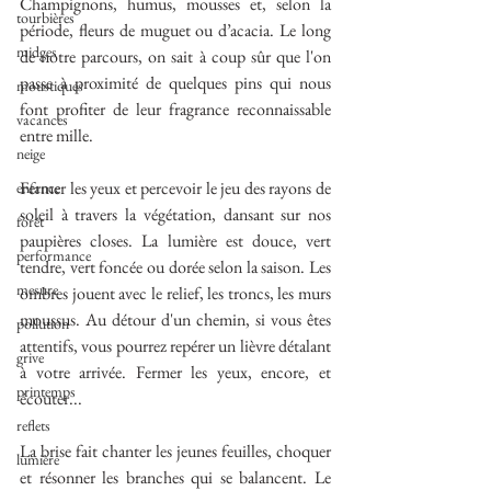
Champignons, humus, mousses et, selon la 
tourbières
période, fleurs de muguet ou d’acacia. Le long 
midges
de notre parcours, on sait à coup sûr que l'on 
passe à proximité de quelques pins qui nous 
moustiques
font profiter de leur fragrance reconnaissable 
vacances
entre mille.
neige
Fermer les yeux et percevoir le jeu des rayons de 
enfance
soleil à travers la végétation, dansant sur nos 
forêt
paupières closes. La lumière est douce, vert 
performance
tendre, vert foncée ou dorée selon la saison. Les 
mesure
ombres jouent avec le relief, les troncs, les murs 
moussus. Au détour d'un chemin, si vous êtes 
pollution
attentifs, vous pourrez repérer un lièvre détalant 
grive
à votre arrivée. Fermer les yeux, encore, et 
printemps
écouter...
reflets
La brise fait chanter les jeunes feuilles, choquer 
lumière
et résonner les branches qui se balancent. 
Le 