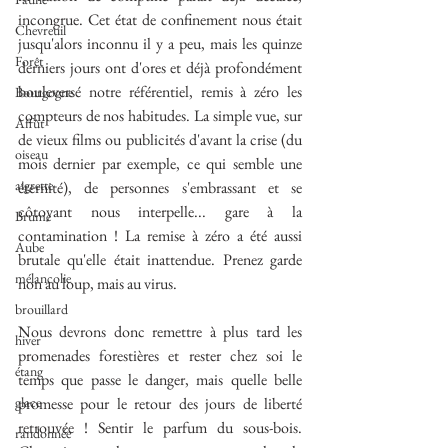
incongrue. Cet état de confinement nous était 
Chevreuil
jusqu'alors inconnu il y a peu, mais les quinze 
Forêt
derniers jours ont d'ores et déjà profondément 
bouleversé notre référentiel, remis à zéro les 
Bourgogne
compteurs de nos habitudes. La simple vue, sur 
Affût
de vieux films ou publicités d'avant la crise (du 
oiseau
mois dernier par exemple, ce qui semble une 
aigrette
éternité), de personnes s'embrassant et se 
côtoyant nous interpelle... gare à la 
Brume
contamination ! La remise à zéro a été aussi 
Aube
brutale qu'elle était inattendue. Prenez garde 
mélancolie
non au loup, mais au virus.
brouillard
Nous devrons donc remettre à plus tard les 
hiver
promenades forestières et rester chez soi le 
étang
temps que passe le danger, mais quelle belle 
glace
promesse pour le retour des jours de liberté 
retrouvée ! Sentir le parfum du sous-bois. 
randonnée