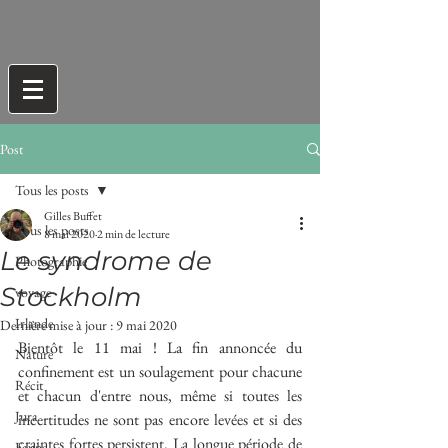
Post
Tous les posts
Gilles Buffet
Tous les posts
8 mai 2020
2 min de lecture
Le syndrome de
Photographie
Stockholm
voyage
Irlande
Dernière mise à jour :
9 mai 2020
Bientôt le 11 mai ! La fin annoncée du 
Nature
confinement est un soulagement pour chacune 
Récit
et chacun d'entre nous, même si toutes les 
Jura
incertitudes ne sont pas encore levées et si des 
craintes fortes persistent. La longue période de 
Faune