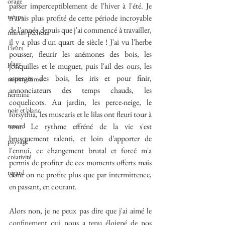
orage
passer imperceptiblement de l'hiver à l'été. Je 
temps
n'avais plus profité de cette période incroyable 
de l'année depuis que j'ai commencé à travailler, 
martin-pêcheur
il y a plus d'un quart de siècle ! J'ai vu l'herbe 
Fleurs
pousser, fleurir les anémones des bois, les 
plage
jonquilles et le muguet, puis l'ail des ours, les 
asperges des bois, les iris et pour finir, 
minimalisme
annonciateurs des temps chauds, les 
hermine
coquelicots. Au jardin, les perce-neige, le 
noir et blanc
forsythia, les muscaris et le lilas ont fleuri tour à 
renard
tour. Le rythme effréné de la vie s'est 
brusquement ralenti, et loin d'apporter de 
paysage
l'ennui, ce changement brutal et forcé m'a 
créativité
permis de profiter de ces moments offerts mais 
regard
dont on ne profite plus que par intermittence, 
en passant, en courant.
Alors non, je ne peux pas dire que j'ai aimé le 
confinement qui nous a tenu éloigné de nos 