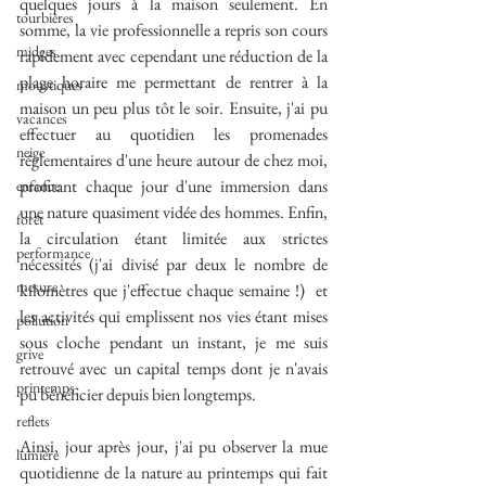
quelques jours à la maison seulement. En 
tourbières
somme, la vie professionnelle a repris son cours 
midges
rapidement avec cependant une réduction de la 
plage horaire me permettant de rentrer à la 
moustiques
maison un peu plus tôt le soir. Ensuite, j'ai pu 
vacances
effectuer au quotidien les promenades 
neige
réglementaires d'une heure autour de chez moi, 
profitant chaque jour d'une immersion dans 
enfance
une nature quasiment vidée des hommes. Enfin, 
forêt
la circulation étant limitée aux strictes 
performance
nécessités (j'ai divisé par deux le nombre de 
mesure
kilomètres que j'effectue chaque semaine !)  et 
les activités qui emplissent nos vies étant mises 
pollution
sous cloche pendant un instant, je me suis 
grive
retrouvé avec un capital temps dont je n'avais 
printemps
pu bénéficier depuis bien longtemps.
reflets
Ainsi, jour après jour, j'ai pu observer la mue 
lumière
quotidienne de la nature au printemps qui fait 