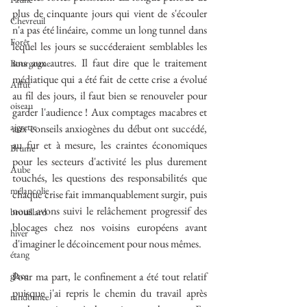
plus de cinquante jours qui vient de s'écouler 
Chevreuil
n'a pas été linéaire, comme un long tunnel dans 
Forêt
lequel les jours se succéderaient semblables les 
uns aux autres. Il faut dire que le traitement 
Bourgogne
médiatique qui a été fait de cette crise a évolué 
Affût
au fil des jours, il faut bien se renouveler pour 
oiseau
garder l'audience ! Aux comptages macabres et 
aigrette
aux conseils anxiogènes du début ont succédé, 
au fur et à mesure, les craintes économiques 
Brume
pour les secteurs d'activité les plus durement 
Aube
touchés, les questions des responsabilités que 
mélancolie
chaque crise fait immanquablement surgir, puis 
nous avons suivi le relâchement progressif des 
brouillard
blocages chez nos voisins européens avant 
hiver
d'imaginer le décoincement pour nous mêmes.
étang
glace
Pour ma part, le confinement a été tout relatif 
puisque j'ai repris le chemin du travail après 
randonnée