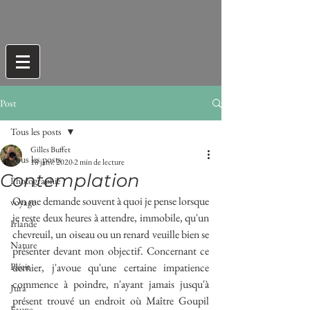
Post
Tous les posts
Gilles Buffet
Tous les posts
18 janv. 2020
2 min de lecture
Contemplation
Photographie
On me demande souvent à quoi je pense lorsque 
voyage
je reste deux heures à attendre, immobile, qu'un 
Irlande
chevreuil, un oiseau ou un renard veuille bien se 
Nature
présenter devant mon objectif. Concernant ce 
Récit
dernier, j'avoue qu'une certaine impatience 
commence à poindre, n'ayant jamais jusqu'à 
Jura
présent trouvé un endroit où Maître Goupil 
Faune