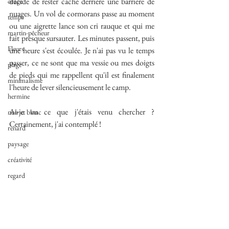
décide de rester caché derrière une barrière de 
orage
nuages. Un vol de cormorans passe au moment 
temps
ou une aigrette lance son cri rauque et qui me 
martin-pêcheur
fait presque sursauter. Les minutes passent, puis 
Fleurs
une heure s'est écoulée. Je n'ai pas vu le temps 
passer, ce ne sont que ma vessie ou mes doigts 
plage
de pieds qui me rappellent qu'il est finalement 
minimalisme
l'heure de lever silencieusement le camp.
hermine
Ai-je vu ce que j'étais venu chercher ? 
noir et blanc
Certainement, j'ai contemplé !
renard
paysage
créativité
regard