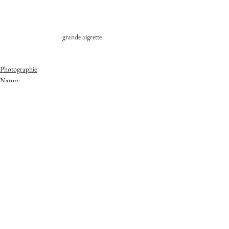
grande aigrette
Photographie
Nature
Récit
Voir tout
Posts récents