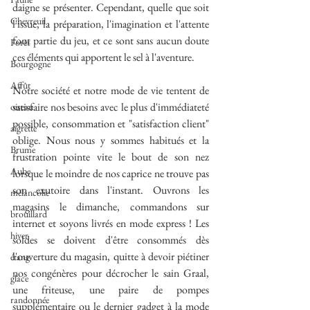
daigne se présenter. Cependant, quelle que soit 
Chevreuil
l'issue, la préparation, l'imagination et l'attente 
font partie du jeu, et ce sont sans aucun doute 
Forêt
ces éléments qui apportent le sel à l'aventure.
Bourgogne
Affût
Notre société et notre mode de vie tentent de 
satisfaire nos besoins avec le plus d'immédiateté 
oiseau
possible, consommation et "satisfaction client" 
aigrette
oblige. Nous nous y sommes habitués et la 
Brume
frustration pointe vite le bout de son nez 
Aube
lorsque le moindre de nos caprice ne trouve pas 
son exutoire dans l'instant. Ouvrons les 
mélancolie
magasins le dimanche, commandons sur 
brouillard
internet et soyons livrés en mode express ! Les 
hiver
soldes se doivent d'être consommés dès 
l'ouverture du magasin, quitte à devoir piétiner 
étang
nos congénères pour décrocher le sain Graal, 
glace
une friteuse, une paire de pompes 
randonnée
supplémentaire ou le dernier gadget à la mode 