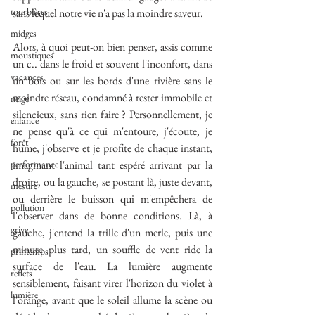
tourbières
sans lequel notre vie n'a pas la moindre saveur.
midges
Alors, à quoi peut-on bien penser, assis comme 
moustiques
un c.. dans le froid et souvent l'inconfort, dans 
vacances
un bois ou sur les bords d'une rivière sans le 
moindre réseau, condamné à rester immobile et 
neige
silencieux, sans rien faire ? Personnellement, je 
enfance
ne pense qu'à ce qui m'entoure, j'écoute, je 
forêt
hume, j'observe et je profite de chaque instant, 
performance
imaginant l'animal tant espéré arrivant par la 
droite, ou la gauche, se postant là, juste devant, 
mesure
ou derrière le buisson qui m'empêchera de 
pollution
l'observer dans de bonne conditions. Là, à 
grive
gauche, j'entend la trille d'un merle, puis une 
minute plus tard, un souffle de vent ride la 
printemps
surface de l'eau. La lumière augmente 
reflets
sensiblement, faisant virer l'horizon du violet à 
lumière
l'orange, avant que le soleil allume la scène ou 