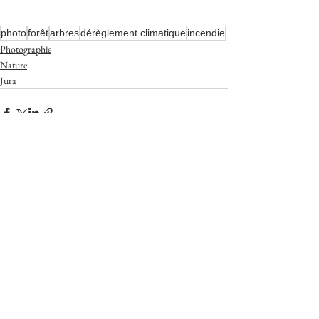
photo
forêt
arbres
dérèglement climatique
incendie
Photographie
Nature
Jura
Voir tout
Posts récents