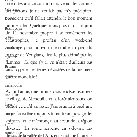
interdites à la circulation des véhicules comme 
Chevreuil
des piétons, je ne voulais pas m’y précipiter, 
conscient qu’il fallait attendre le bon moment 
Forêt
pour y aller. Quelques mois plus tard, un jour 
Bourgogne
de 11 novembre propre à se remémorer les 
Affût
catastrophes, je profitai d’un week-end 
prolongé pour pouvoir me rendre au pied du 
oiseau
barrage de Vouglans, lieu le plus abimé par les 
aigrette
flammes. Ce que j'y ai vu n'était d'ailleurs pas 
Brume
sans rappeler les terres dévastées de la première 
Aube
guerre mondiale !
mélancolie
Avant l’aube, une brume assez épaisse recouvre 
brouillard
le village de Menouille et la forêt alentours, ou 
hiver
plutôt ce qu’il en reste. J’empruntai à pied une 
route forestière toujours interdite au passage des 
étang
voitures, et je m’enfonçai au cœur de la région 
glace
dévastée. La route serpente en s’élevant au-
randonnée
dessus de la vallée de l’Ain, et ce qui me frappa le 