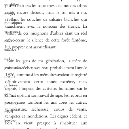
tourbières
plus n’était pas les squelettes calcinés des arbres 
restés encore debout, mais le sol mis à nu, 
midges
révélant les couches de calcaire blanches qui 
moustiques
tranchaient avec la noirceur des troncs. La 
vacances
vision de ces moignons d’arbres était un réel 
crève-cœur, le silence de cette forêt fantôme, 
neige
lui, proprement assourdissant.
enfance
forêt
Pour les gens de ma génération, la mère de 
performance
toutes les sécheresses reste probablement l’année 
1976, comme si les mémoires avaient enregistré 
mesure
définitivement cette année extrême, mais 
pollution
depuis, l’impact des activités humaines sur le 
grive
climat opérant son travail de sape, les records en 
tous genres tombent les uns après les autres, 
printemps
température, sécheresse, coups de vents, 
reflets
tempêtes et inondations. Les digues cèdent, et 
lumière
l’on en vient presque à s’habituer aux 