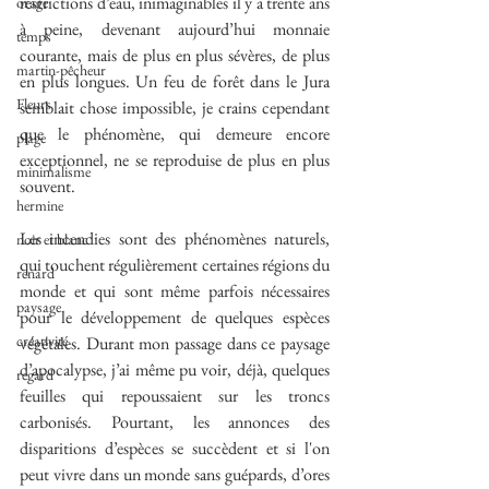
restrictions d’eau, inimaginables il y a trente ans 
orage
à peine, devenant aujourd’hui monnaie 
temps
courante, mais de plus en plus sévères, de plus 
martin-pêcheur
en plus longues. Un feu de forêt dans le Jura 
Fleurs
semblait chose impossible, je crains cependant 
que le phénomène, qui demeure encore 
plage
exceptionnel, ne se reproduise de plus en plus 
minimalisme
souvent.
hermine
Les incendies sont des phénomènes naturels, 
noir et blanc
qui touchent régulièrement certaines régions du 
renard
monde et qui sont même parfois nécessaires 
paysage
pour le développement de quelques espèces 
créativité
végétales. Durant mon passage dans ce paysage 
d’apocalypse, j’ai même pu voir, déjà, quelques 
regard
feuilles qui repoussaient sur les troncs 
carbonisés. Pourtant, les annonces des 
disparitions d’espèces se succèdent et si l'on 
peut vivre dans un monde sans guépards, d’ores 