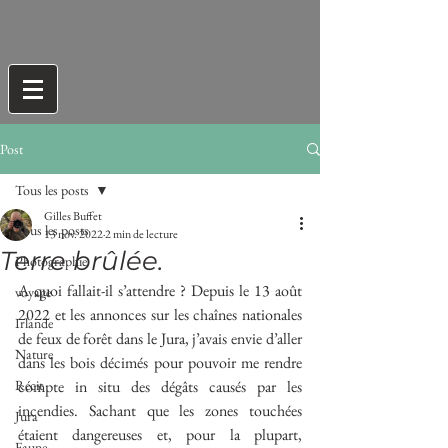
Post
Tous les posts
Gilles Buffet
Tous les posts
13 nov. 2022
2 min de lecture
Terre brûlée.
Photographie
A quoi fallait-il s’attendre ? Depuis le 13 août 
voyage
2022 et les annonces sur les chaînes nationales 
Irlande
de feux de forêt dans le Jura, j’avais envie d’aller 
Nature
dans les bois décimés pour pouvoir me rendre 
Récit
compte in situ des dégâts causés par les 
incendies. Sachant que les zones touchées 
Jura
étaient dangereuses et, pour la plupart, 
Faune