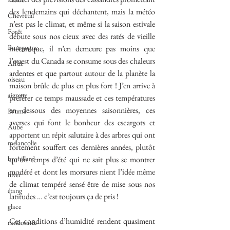
des lendemains qui déchantent, mais la météo 
Chevreuil
n’est pas le climat, et même si la saison estivale 
Forêt
débute sous nos cieux avec des ratés de vieille 
Bourgogne
mécanique, il n’en demeure pas moins que 
l’ouest du Canada se consume sous des chaleurs 
Affût
ardentes et que partout autour de la planète la 
oiseau
maison brûle de plus en plus fort ! J’en arrive à 
aigrette
préférer ce temps maussade et ces températures 
en dessous des moyennes saisonnières, ces 
Brume
averses qui font le bonheur des escargots et 
Aube
apportent un répit salutaire à des arbres qui ont 
mélancolie
fortement souffert ces dernières années, plutôt 
brouillard
qu’un temps d’été qui ne sait plus se montrer 
modéré et dont les morsures nient l’idée même 
hiver
de climat tempéré sensé être de mise sous nos 
étang
latitudes … c’est toujours ça de pris !
glace
Ces conditions d’humidité rendent quasiment 
randonnée