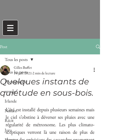
Post
Tous les posts
Gilles Buffet
Tous les posts
14 juil. 2021
2 min de lecture
Quelques instants de
Photographie
quiétude en sous-bois.
voyage
Irlande
L’été est installé depuis plusieurs semaines mais 
Nature
le ciel s’obstine à déverser ses pluies avec une 
Récit
régularité de métronome. Les plus climato-
Jura
sceptiques verront là une raison de plus de 
douter des prévisions des cassandres promettant 
Faune