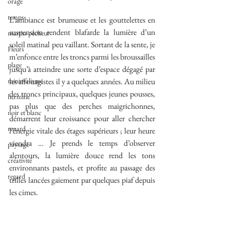
orage
temps
L’ambiance est brumeuse et les gouttelettes en 
suspension rendent blafarde la lumière d’un 
martin-pêcheur
soleil matinal peu vaillant. Sortant de la sente, je 
Fleurs
m’enfonce entre les troncs parmi les broussailles 
plage
jusqu’à atteindre une sorte d’espace dégagé par 
minimalisme
les affouagistes il y a quelques années. Au milieu 
des troncs principaux, quelques jeunes pousses, 
hermine
pas plus que des perches maigrichonnes, 
noir et blanc
démarrent leur croissance pour aller chercher 
renard
l’énergie vitale des étages supérieurs ; leur heure 
viendra … Je prends le temps d’observer 
paysage
alentours, la lumière douce rend les tons 
créativité
environnants pastels, et profite au passage des 
regard
trilles lancées gaiement par quelques piaf depuis 
les cimes.