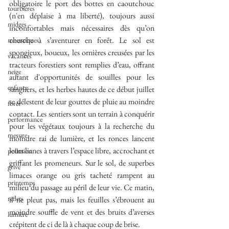
obligatoire le port des bottes en caoutchouc 
tourbières
(n'en déplaise à ma liberté), toujours aussi 
midges
inconfortables mais nécessaires dès qu’on 
cherche à s’aventurer en forêt. Le sol est 
moustiques
spongieux, boueux, les ornières creusées par les 
vacances
tracteurs forestiers sont remplies d’eau, offrant 
neige
autant d'opportunités de souilles pour les 
enfance
sangliers, et les herbes hautes de ce début juillet 
se délestent de leur gouttes de pluie au moindre 
forêt
contact. Les sentiers sont un terrain à conquérir 
performance
pour les végétaux toujours à la recherche du 
mesure
moindre rai de lumière, et les ronces lancent 
leurs lianes à travers l’espace libre, accrochant et 
pollution
griffant les promeneurs. Sur le sol, de superbes 
grive
limaces orange ou gris tacheté rampent au 
printemps
milieu du passage au péril de leur vie. Ce matin, 
reflets
il ne pleut pas, mais les feuilles s’ébrouent au 
moindre souffle de vent et des bruits d’averses 
lumière
crépitent de ci de là à chaque coup de brise.