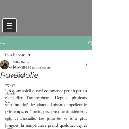
Post
Tous les posts
Gilles Buffet
Tous les posts
10 avr. 2023
2 min de lecture
Paréidolie
Photographie
voyage
Un doux soleil d'avril commence petit à petit à 
Irlande
réchauffer l'atmosphère. Depuis plusieurs 
Nature
semaines déjà, les chants d'oiseaux appellent le 
Récit
printemps, et à petits pas, presque timidement, 
celui-ci s'installe. Les journées se font plus 
Jura
longues, la température prend quelques degrés 
Faune