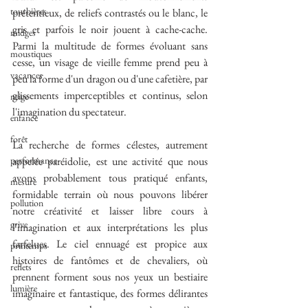
tourbières
prétentieux, de reliefs contrastés ou le blanc, le 
gris et parfois le noir jouent à cache-cache. 
midges
Parmi la multitude de formes évoluant sans 
moustiques
cesse, un visage de vieille femme prend peu à 
vacances
peu la forme d'un dragon ou d'une cafetière, par 
glissements imperceptibles et continus, selon 
neige
l'imagination du spectateur.
enfance
forêt
La recherche de formes célestes, autrement 
performance
appelée paréidolie, est une activité que nous 
avons probablement tous pratiqué enfants, 
mesure
formidable terrain où nous pouvons libérer 
pollution
notre créativité et laisser libre cours à 
grive
l'imagination et aux interprétations les plus 
farfelues. Le ciel ennuagé est propice aux 
printemps
histoires de fantômes et de chevaliers, où 
reflets
prennent forment sous nos yeux un bestiaire 
lumière
imaginaire et fantastique, des formes délirantes 