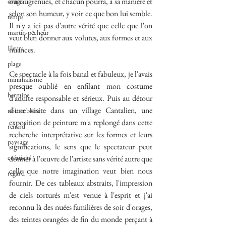
ou saugrenues, et chacun pourra, à sa manière et 
orage
selon son humeur, y voir ce que bon lui semble. 
temps
Il n'y a ici pas d'autre vérité que celle que l'on 
martin-pêcheur
veut bien donner aux volutes, aux formes et aux 
Fleurs
nuances.
plage
Ce spectacle à la fois banal et fabuleux, je l'avais 
minimalisme
presque oublié en enfilant mon costume 
hermine
d'adulte responsable et sérieux. Puis au détour 
d'une visite dans un village Cantalien, une 
noir et blanc
exposition de peinture m'a replongé dans cette 
renard
recherche interprétative sur les formes et leurs 
paysage
significations, le sens que le spectateur peut 
créativité
donner à l'œuvre de l'artiste sans vérité autre que 
celle que notre imagination veut bien nous 
regard
fournir. De ces tableaux abstraits, l'impression 
de ciels torturés m'est venue à l'esprit et j'ai 
reconnu là des nuées familières de soir d'orages, 
des teintes orangées de fin du monde perçant à 