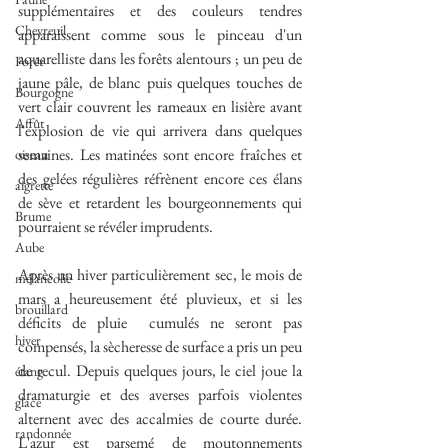
supplémentaires et des couleurs tendres 
Chevreuil
apparaissent comme sous le pinceau d'un 
aquarelliste dans les forêts alentours ; un peu de 
Forêt
jaune pâle, de blanc puis quelques touches de 
Bourgogne
vert clair couvrent les rameaux en lisière avant 
Affût
l'explosion de vie qui arrivera dans quelques 
semaines. Les matinées sont encore fraîches et 
oiseau
des gelées régulières réfrènent encore ces élans 
aigrette
de sève et retardent les bourgeonnements qui 
Brume
pourraient se révéler imprudents.
Aube
Après un hiver particulièrement sec, le mois de 
mélancolie
mars a heureusement été pluvieux, et si les 
brouillard
déficits de pluie  cumulés ne seront pas 
hiver
compensés, la sècheresse de surface a pris un peu 
de recul. Depuis quelques jours, le ciel joue la 
étang
dramaturgie et des averses parfois violentes 
glace
alternent avec des accalmies de courte durée. 
randonnée
L'azur est parsemé de moutonnements 