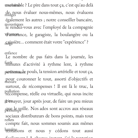
mesurable ? Le pire dans tout ça, c'est qu'au delà 
tourbières
de nous évaluer nous-mêmes, nous évaluons 
midges
également les autres ; notre conseiller bancaire, 
moustiques
le rendez-vous avec l'employé de la compagnie 
vacances
d'assurance, le garagiste, la boulangère ou la 
caissière... comment était votre "expérience" ?
neige
enfance
Le nombre de pas faits dans la journée, les 
forêt
minutes d'activité à rythme lent, à rythme 
soutenu, le pouls, la tension artérielle et tout ça, 
performance
pour couronner le tout, assorti d'objectifs et 
mesure
surtout, de récompenses ! Il est là le truc, la 
pollution
récompense, réelle ou virtuelle, qui nous incite 
grive
à essayer, jour après jour, de faire un peu mieux 
que le veille. Nos ados sont accros aux réseaux 
printemps
sociaux distributeurs de bons points, mais tout 
reflets
compte fait, nous sommes soumis aux mêmes 
lumière
tentations et nous y cédons tout aussi 
facilement ! A chaque instant, j'ai la tentation 