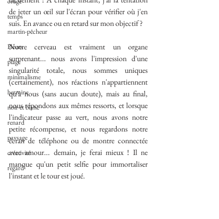
orage
de jeter un œil sur l'écran pour vérifier où j'en 
temps
suis. En avance ou en retard sur mon objectif ? 
martin-pêcheur
Notre cerveau est vraiment un organe 
Fleurs
surprenant... nous avons l'impression d'une 
plage
singularité totale, nous sommes uniques 
minimalisme
(certainement), nos réactions n'appartiennent 
hermine
qu'à nous (sans aucun doute), mais au final, 
nous répondons aux mêmes ressorts, et lorsque 
noir et blanc
l'indicateur passe au vert, nous avons notre 
renard
petite récompense, et nous regardons notre 
paysage
écran de téléphone ou de montre connectée 
avec amour... demain, je ferai mieux ! Il ne 
créativité
manque qu'un petit selfie pour immortaliser 
regard
l'instant et le tour est joué.