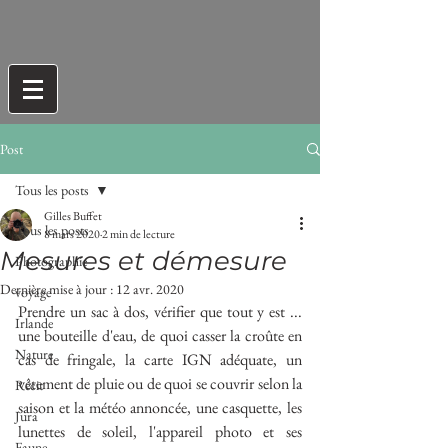
Post
Tous les posts
Gilles Buffet
Tous les posts
8 mars 2020
2 min de lecture
Mesures et démesure
Photographie
Dernière mise à jour :
12 avr. 2020
voyage
Prendre un sac à dos, vérifier que tout y est ... 
Irlande
une bouteille d'eau, de quoi casser la croûte en 
Nature
cas de fringale, la carte IGN adéquate, un 
vêtement de pluie ou de quoi se couvrir selon la 
Récit
saison et la météo annoncée, une casquette, les 
Jura
lunettes de soleil, l'appareil photo et ses 
Faune