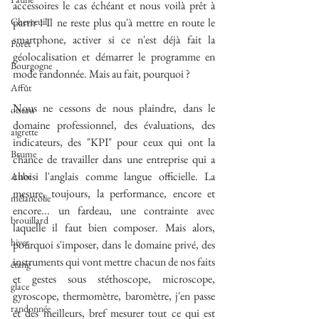
accessoires le cas échéant et nous voilà prêt à 
Chevreuil
partir ! Il ne reste plus qu'à mettre en route le 
smartphone, activer si ce n'est déjà fait la 
Forêt
géolocalisation et démarrer le programme en 
Bourgogne
mode randonnée. Mais au fait, pourquoi ?
Affût
Nous ne cessons de nous plaindre, dans le 
oiseau
domaine professionnel, des évaluations, des 
aigrette
indicateurs, des "KPI" pour ceux qui ont la 
Brume
chance de travailler dans une entreprise qui a 
choisi l'anglais comme langue officielle. La 
Aube
mesure, toujours, la performance, encore et 
mélancolie
encore... un fardeau, une contrainte avec 
brouillard
laquelle il faut bien composer. Mais alors, 
hiver
pourquoi s'imposer, dans le domaine privé, des 
instruments qui vont mettre chacun de nos faits 
étang
et gestes sous stéthoscope, microscope, 
glace
gyroscope, thermomètre, baromètre, j'en passe 
randonnée
et des meilleurs, bref mesurer tout ce qui est 