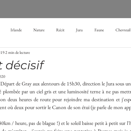
Irlande
Nature
Récit
Jura
Faune
Chevreuil
019
2 min de lecture
Brume
Aube
mélancolie
brouillard
hiver
étang
t décisif
2020
s
vacances
neige
enfance
forêt
performance
part de Gray aux alentours de 15h30, direction le Jura sous un ci
té plombée par un ciel gris et une luminosité terne à ne pas met
ron deux heures de route pour rejoindre ma destination et j'espè
t où deux pour sortir le Canon de son étui (je parle de mon appa
0km / heure, pas de blague !) et le soleil baisse petit à petit sur l'
de m'arrêter... j'aurais pu faire une tentative à Pesmes mais je