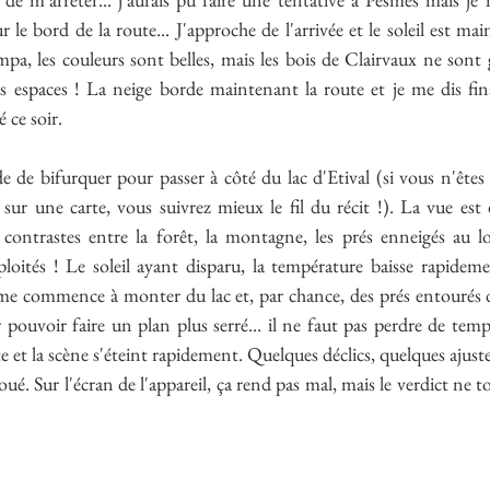
 le bord de la route... J'approche de l'arrivée et le soleil est ma
ympa, les couleurs sont belles, mais les bois de Clairvaux ne sont g
 espaces ! La neige borde maintenant la route et je me dis fin
é ce soir.
e de bifurquer pour passer à côté du lac d'Etival (si vous n'êtes
 sur une carte, vous suivrez mieux le fil du récit !). La vue est dé
contrastes entre la forêt, la montagne, les prés enneigés au lo
loités ! Le soleil ayant disparu, la température baisse rapideme
e commence à monter du lac et, par chance, des prés entourés de
 pouvoir faire un plan plus serré... il ne faut pas perdre de temps
te et la scène s'éteint rapidement. Quelques déclics, quelques ajust
joué. Sur l'écran de l'appareil, ça rend pas mal, mais le verdict ne