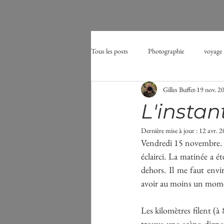
Tous les posts
Photographie
voyage
Gilles Buffet
19 nov. 2
Affût
oiseau
aigrette
L'instan
Dernière mise à jour :
12 avr. 
tourbières
midges
moustique
Vendredi 15 novembre. Dé
éclairci. La matinée a é
dehors. Il me faut envi
avoir au moins un momen
Les kilomètres filent (à 8
trouve une scène digne 