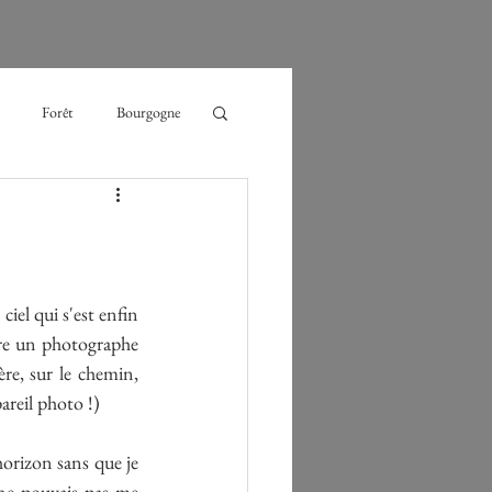
Forêt
Bourgogne
glace
randonnée
mesure
el qui s'est enfin 
tre un photographe 
re, sur le chemin, 
reil photo !)
horizon sans que je 
 ne pouvais pas me 