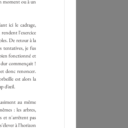
 un moment ou à un 
t ici le cadrage, 
rendent l'exercice 
les. De retour à la 
tentatives, je fus 
bien fonctionné et 
s dur commençait ! 
r et donc renoncer. 
beille est alors la 
up d’œil.
quasiment au même 
êmes : les arbres, 
s et n'arrêtent pas 
'élever à l'horizon 