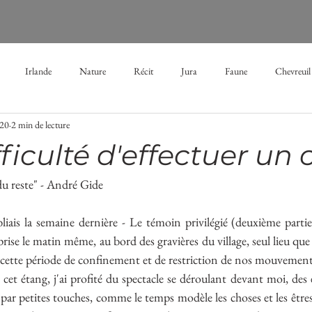
Irlande
Nature
Récit
Jura
Faune
Chevreuil
020
2 min de lecture
Brume
Aube
mélancolie
brouillard
hiver
étang
fficulté d'effectuer un 
s
vacances
neige
enfance
forêt
performance
 du reste" - André Gide
iais la semaine dernière - Le témoin privilégié (deuxième partie) 
ise le matin même, au bord des gravières du village, seul lieu que j
n cette période de confinement et de restriction de nos mouvemen
cet étang, j'ai profité du spectacle se déroulant devant moi, des é
 par petites touches, comme le temps modèle les choses et les êtres