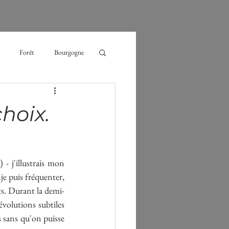
Forêt
Bourgogne
glace
randonnée
choix.
mesure
- j'illustrais mon 
e puis fréquenter, 
ts. Durant la demi-
volutions subtiles 
 sans qu'on puisse 