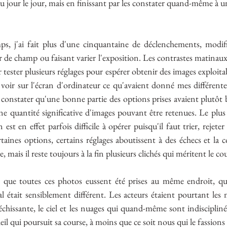
 au jour le jour, mais en finissant par les constater quand-même à
s, j'ai fait plus d'une cinquantaine de déclenchements, modifian
r de champ ou faisant varier l'exposition. Les contrastes matinaux 
ir tester plusieurs réglages pour espérer obtenir des images exploitab
oir sur l'écran d'ordinateur ce qu'avaient donné mes différentes 
constater qu'une bonne partie des options prises avaient plutôt 
ne quantité significative d'images pouvant être retenues. Le plu
n est en effet parfois difficile à opérer puisqu'il faut trier, rejete
taines options, certains réglages aboutissent à des échecs et la cor
, mais il reste toujours à la fin plusieurs clichés qui méritent le co
n que toutes ces photos eussent été prises au même endroit, 
l était sensiblement différent. Les acteurs étaient pourtant les m
léchissante, le ciel et les nuages qui quand-même sont indiscipliné
eil qui poursuit sa course, à moins que ce soit nous qui le fassions s