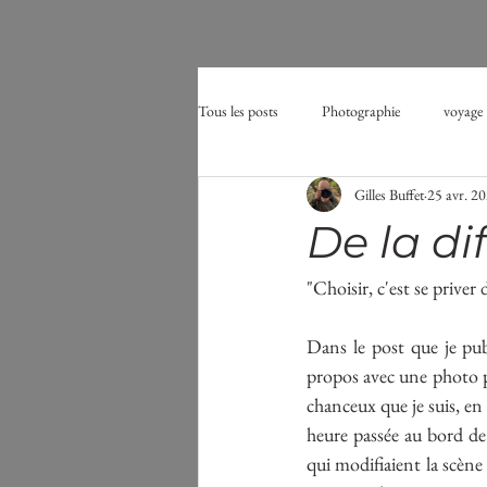
Tous les posts
Photographie
voyage
Gilles Buffet
25 avr. 2
Affût
oiseau
aigrette
De la di
tourbières
midges
moustique
"Choisir, c'est se priver
Dans le post que je publ
propos avec une photo pr
chanceux que je suis, e
heure passée au bord de 
qui modifiaient la scène